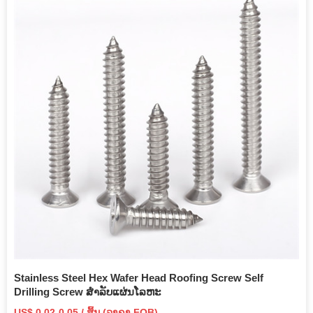
Stainless Steel Hex Wafer Head Roofing Screw Self
Drilling Screw ສໍາລັບແຜ່ນໂລຫະ
US$ 0.02-0.05 / ສິ້ນ (ລາຄາ FOB)