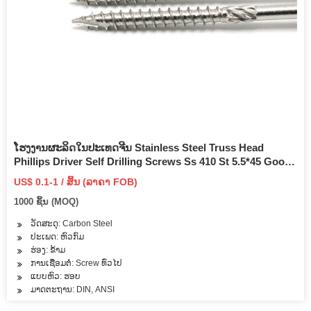
ໂຮງງານຜະລິດໃນປະເທດຈີນ Stainless Steel Truss Head
Phillips Driver Self Drilling Screws Ss 410 St 5.5*45 Good
Quality Hex Wafer Head Self Drilling Screw
US$ 0.1-1 / ສິ້ນ (ລາຄາ FOB)
1000 ຊິ້ນ (MOQ)
ວັດສະດຸ: Carbon Steel
ປະເພດ: ຫົວກົມ
ຮ່ອງ: ຂ້າມ
ການເຊື່ອມຕໍ່: Screw ທົ່ວໄປ
ແບບຫົວ: ຮອບ
ມາດຕະຖານ: DIN, ANSI