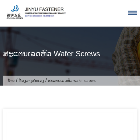
ຂ້າມ
ໄປ
ຫາ
ເນື້ອຫາ
ສະແຕນເລດຫົວ Wafer Screws
/
/
ບ້ານ
ຫ້ອງວາງສະແດງ
ສະແຕນເລດຫົວ wafer screws