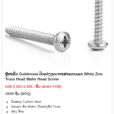
ຜູ້ຜະລິດ Goldensea ປັບແຕ່ງຈຸດເຈາະສະແຕນເລດ White Zinc
Truss Head Wafer Head Screw
US$ 0.001-0.005 / ສິ້ນ (ລາຄາ FOB)
10000 ຊິ້ນ (MOQ)
ວັດສະດຸ: Carbon Steel
ປະເພດ: ຫົວ Wafer / ດັດແປງຫົວ Truss
ຮ່ອງ: ຂ້າມ