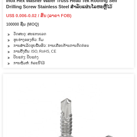
Inox Hex Washer Wafer Truss Head Tek Roofing Self
Drilling Screw Stainless Steel ສໍາລັບແຜ່ນໂລຫະຫຼືໄມ້
US$ 0.006-0.02 / ສິ້ນ (ລາຄາ FOB)
100000 ຊິ້ນ (MOQ)
ວັດສະດຸ: ສະແຕນເລດ
ຮູບຮ່າງຂອງຫົວ: ກົມ
ການສໍາເລັດຮູບພື້ນຜິວ: ການເຄືອບຕ້ານການກັດກ່ອນ
ການຢັ້ງຢືນ: ISO, RoHS, CE
ປັບແຕ່ງ: ປັບແຕ່ງ
ການຫຸ້ມຫໍ່: ກໍລະນີໄມ້