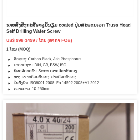
ຂາຍສົ່ງສັງກະສີອາລູມິນຽມ coated ປຸ່ມສະແຕນເລດ Truss Head
Self Drilling Wafer Screw
US$ 998-1499 / ໂຕນ (ລາຄາ FOB)
1 ໂຕນ (MOQ)
ວັດສະດຸ: Carbon Black, Ash Phosphorus
ມາດຕະຖານ: DIN, GB, BSW, ISO
ຊື່ຜະລິດຕະພັນ: Screw ເຈາະດ້ວຍຕົນເອງ
ຫາງ: ເຈາະດ້ວຍຕົນເອງ, ປາດດ້ວຍຕົນເອງ
ໃບຢັ້ງຢືນ: ISO9001:2008, En 14592:2008+A1:2012
ຄວາມຍາວ: 10-250mm