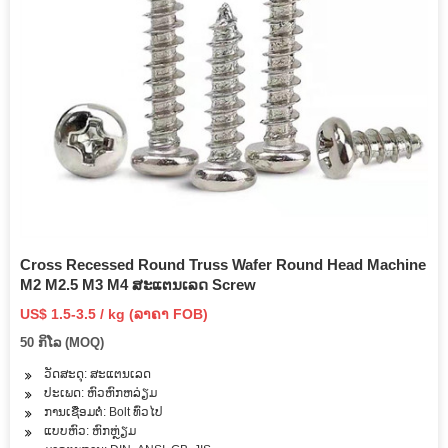
Cross Recessed Round Truss Wafer Round Head Machine
M2 M2.5 M3 M4 ສະແຕນເລດ Screw
US$ 1.5-3.5 / kg (ລາຄາ FOB)
50 ກິ​ໂລ (MOQ)
ວັດສະດຸ: ສະແຕນເລດ
ປະເພດ: ຫົວຫົກຫລ່ຽມ
ການເຊື່ອມຕໍ່: Bolt ທົ່ວໄປ
ແບບຫົວ: ຫົກຫຼ່ຽມ