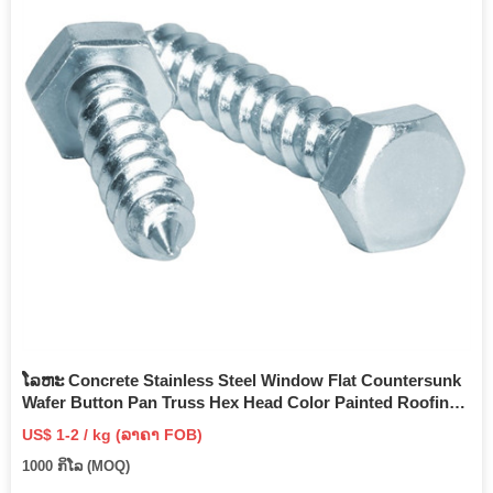
ໂລຫະ Concrete Stainless Steel Window Flat Countersunk
Wafer Button Pan Truss Hex Head Color Painted Roofing
Drill Tail Self Drilling Screw with EPDM Washer
US$ 1-2 / kg (ລາຄາ FOB)
1000 ກິ​ໂລ (MOQ)