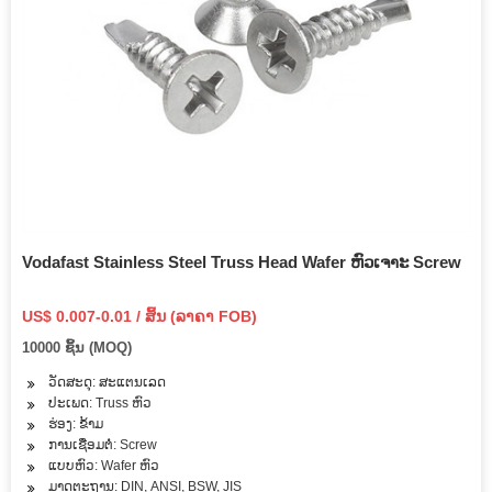
Vodafast Stainless Steel Truss Head Wafer ຫົວເຈາະ Screw
US$ 0.007-0.01 / ສິ້ນ (ລາຄາ FOB)
10000 ຊິ້ນ (MOQ)
ວັດສະດຸ: ສະແຕນເລດ
ປະເພດ: Truss ຫົວ
ຮ່ອງ: ຂ້າມ
ການເຊື່ອມຕໍ່: Screw
ແບບຫົວ: Wafer ຫົວ
ມາດຕະຖານ: DIN, ANSI, BSW, JIS