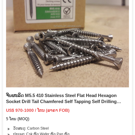
ຈີນຜະລິດ M5.5 410 Stainless Steel Flat Head Hexagon
Socket Drill Tail Chamfered Self Tapping Self Drilling
Dovetail Screw Wafer Truss Head ລາຄາຖືກ
US$ 970-1000 / ໂຕນ (ລາຄາ FOB)
5 ໂຕນ (MOQ)
ວັດສະດຸ: Carbon Steel
ປະເພດ: Csk ຫົວ Wafer ຫົວ Pan ຫົວ