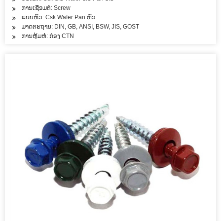
ການເຊື່ອມຕໍ່: Screw
ແບບຫົວ: Csk Wafer Pan ຫົວ
ມາດຕະຖານ: DIN, GB, ANSI, BSW, JIS, GOST
ການຫຸ້ມຫໍ່: ກ່ອງ CTN