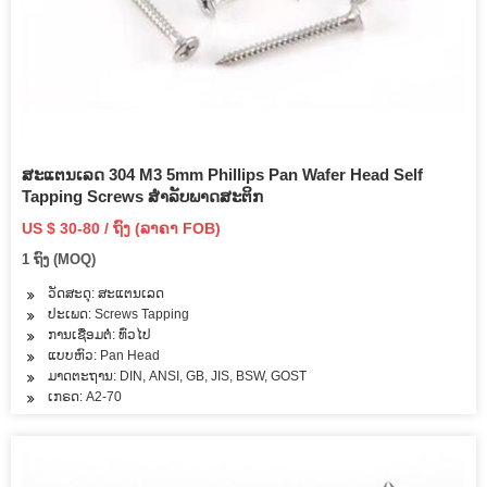
ສະແຕນເລດ 304 M3 5mm Phillips Pan Wafer Head Self
Tapping Screws ສໍາລັບພາດສະຕິກ
US $ 30-80 / ຖົງ (ລາຄາ FOB)
1 ຖົງ (MOQ)
ວັດສະດຸ: ສະແຕນເລດ
ປະເພດ: Screws Tapping
ການເຊື່ອມຕໍ່: ທົ່ວໄປ
ແບບຫົວ: Pan Head
ມາດຕະຖານ: DIN, ANSI, GB, JIS, BSW, GOST
ເກຣດ: A2-70