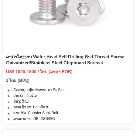
ລາຄາໂຮງງານ Wafer Head Self Drilling Bsd Thread Screw
Galvanized/Stainless Steel Chipboard Screws
US$ 1000-1500 / ໂຕນ (ລາຄາ FOB)
1 ໂຕນ (MOQ)
ວັດສະດຸ: ເຫຼັກກ້າຄາບອນ / Ss Steel
ປະເພດ: ຫົວກົມ
ຮ່ອງ: ຂ້າມ
ການເຊື່ອມຕໍ່: Bolt ທົ່ວໄປ
ແບບຫົວ: Counter Sunk Bolt
ມາດຕະຖານ: GB, SGS/ISO