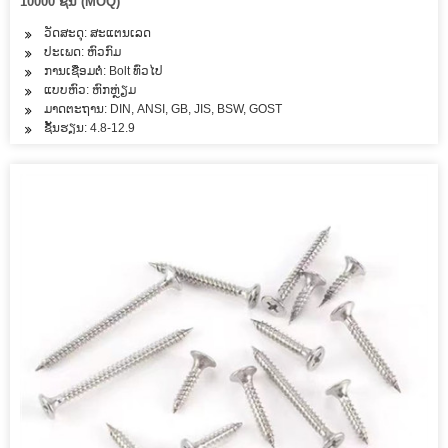
10000 ຊິ້ນ (MOQ)
ວັດສະດຸ: ສະແຕນເລດ
ປະເພດ: ຫົວກົມ
ການເຊື່ອມຕໍ່: Bolt ທົ່ວໄປ
ແບບຫົວ: ຫົກຫຼ່ຽມ
ມາດຕະຖານ: DIN, ANSI, GB, JIS, BSW, GOST
ຊັ້ນຮຽນ: 4.8-12.9