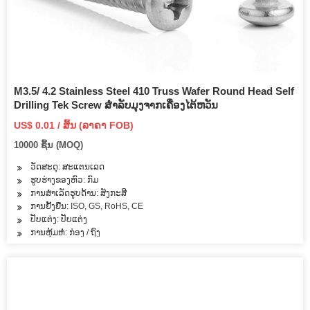
M3.5/ 4.2 Stainless Steel 410 Truss Wafer Round Head Self
Drilling Tek Screw ສໍາລັບມຸງຈາກເຄື່ອງໄຕ້ຫວັນ
US$ 0.01 / ສິ້ນ (ລາຄາ FOB)
10000 ຊິ້ນ (MOQ)
ວັດສະດຸ: ສະແຕນເລດ
ຮູບຮ່າງຂອງຫົວ: ກົມ
ການສໍາເລັດຮູບດ້ານ: ສັງກະສີ
ການຢັ້ງຢືນ: ISO, GS, RoHS, CE
ປັບແຕ່ງ: ປັບແຕ່ງ
ການຫຸ້ມຫໍ່: ກ່ອງ / ຖົງ