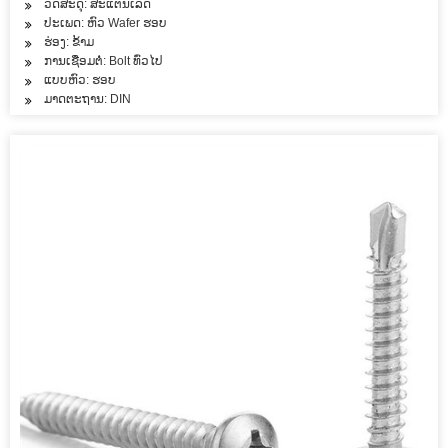
ວັດສະດຸ: ສະແຕນເລດ
ປະເພດ: ຫົວ Wafer ຮອບ
ຮ່ອງ: ຂ້າມ
ການເຊື່ອມຕໍ່: Bolt ທົ່ວໄປ
ແບບຫົວ: ຮອບ
ມາດຕະຖານ: DIN