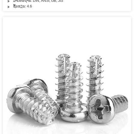
ມາດຕະຖານ: DIN, ANSI, GB, JIS
ຊັ້ນຮຽນ: 4.6