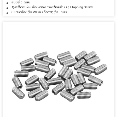
ແບບຫົວ: ຮອບ
ຊື່ຜະລິດຕະພັນ: ຫົວ Wafer ເຈາະດ້ວຍຕົນເອງ / Tapping Screw
ປະເພດຫົວ: ຫົວ Wafer / ດັດແປງຫົວ Truss