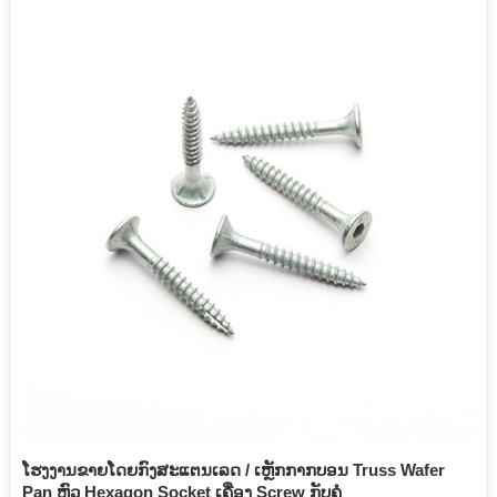
ໂຮງງານຂາຍໂດຍກົງສະແຕນເລດ / ເຫຼັກກາກບອນ Truss Wafer
Pan ຫົວ Hexagon Socket ເຄື່ອງ Screw ກັບຄໍ