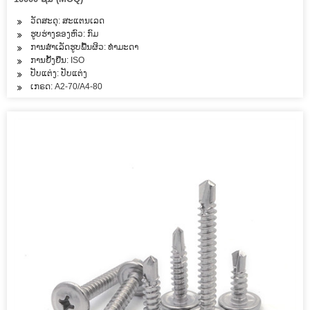
ວັດສະດຸ: ສະແຕນເລດ
ຮູບຮ່າງຂອງຫົວ: ກົມ
ການສໍາເລັດຮູບພື້ນຜິວ: ທໍາມະດາ
ການຢັ້ງຢືນ: ISO
ປັບແຕ່ງ: ປັບແຕ່ງ
ເກຣດ: A2-70/A4-80