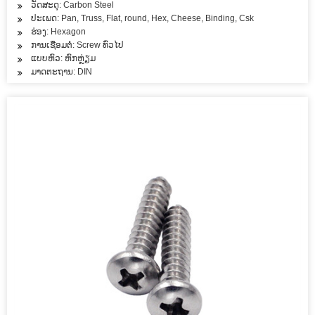
ວັດສະດຸ: Carbon Steel
ປະເພດ: Pan, Truss, Flat, round, Hex, Cheese, Binding, Csk
ຮ່ອງ: Hexagon
ການເຊື່ອມຕໍ່: Screw ທົ່ວໄປ
ແບບຫົວ: ຫົກຫຼ່ຽມ
ມາດຕະຖານ: DIN