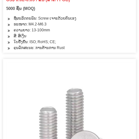
5000 ຊິ້ນ (MOQ)
ຊື່ຜະລິດຕະພັນ: Screw ເຈາະດ້ວຍຕົນເອງ
ຂະໜາດ: M4.2-M6.3
ຄວາມຍາວ: 13-100mm
ສີ: ສີເງິນ
ໃບຢັ້ງຢືນ: ISO; RoHS; CE;
ຄຸນ​ລັກ​ສະ​ນະ: ການຕ້ານການ Rust