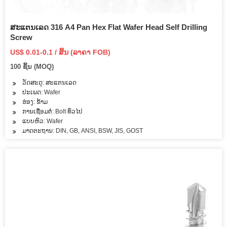
ສະແຕນເລດ 316 A4 Pan Hex Flat Wafer Head Self Drilling
Screw
US$ 0.01-0.1 / ສິ້ນ (ລາຄາ FOB)
100 ຊິ້ນ (MOQ)
ວັດສະດຸ: ສະແຕນເລດ
ປະເພດ: Wafer
ຮ່ອງ: ຂ້າມ
ການເຊື່ອມຕໍ່: Bolt ທົ່ວໄປ
ແບບຫົວ: Wafer
ມາດຕະຖານ: DIN, GB, ANSI, BSW, JIS, GOST