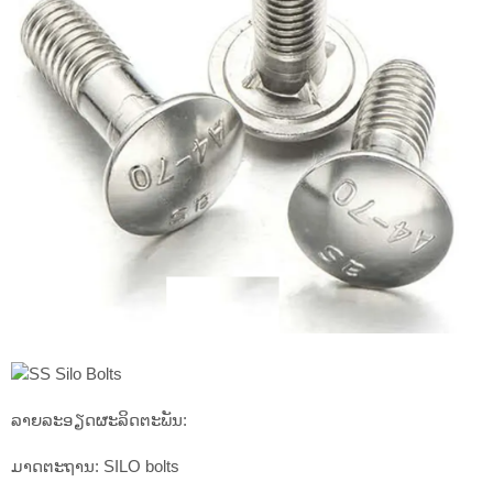
ລາຍ​ລະ​ອຽດ​ຜະ​ລິດ​ຕະ​ພັນ​:
ມາດຕະຖານ: SILO bolts