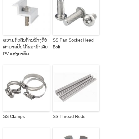
ຄວາມກົດດັນດ້ານຂ້າງທີ່ບໍ່
SS Pan Socket Head
ສາມາດປັບໄດ້ຂອງວົງເລັບ
Bolt
PV ແສງອາທິດ
SS Clamps
SS Thread Rods