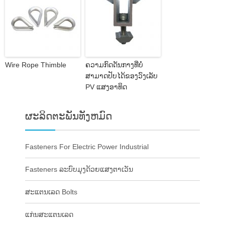
Wire Rope Thimble
ຄວາມກົດດັນກາງທີ່ບໍ່
ສາມາດປັບໄດ້ຂອງວົງເລັບ
PV ແສງອາທິດ
ຜະລິດຕະພັນທັງຫມົດ
Fasteners For Electric Power Industrial
Fasteners ລະບົບມຸງດ້ວຍແສງຕາເວັນ
ສະແຕນເລດ Bolts
ແກ່ນສະແຕນເລດ