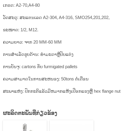
ເກຣດ: A2-70,A4-80
ວັດສະດຸ: ສະແຕນເລດ A2-304, A4-316, SMO254,201,202,
ຂະໜາດ: 1/2, M12.
ຄວາມຍາວ: ຈາກ 20 MM-60 MM
ການສໍາເລັດຮູບດ້ານ: ທໍາມະດາຫຼືປັບແຕ່ງ
ການບັນຈຸ: cartons ກັບ furmigated pallets
ຄວາມສາມາດໃນການສະຫນອງ: 50tons ຕໍ່ເດືອນ
ສະພາແຫ່ງ: ປົກກະຕິແລ້ວມີຫມາກແຫ້ງເປືອກແຂງຫຼື hex flange nut
ຜະ​ລິດ​ຕະ​ພັນ​ທີ່​ກ່ຽວ​ຂ້ອງ