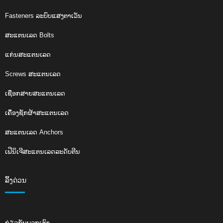
Fasteners ລະບົບແສງຕາເວັນ
ສະແຕນເລດ Bolts
ແກ່ນສະແຕນເລດ
Screws ສະແຕນເລດ
ເຊືອກສາຍສະແຕນເລດ
ເຄື່ອງຊັກຜ້າສະແຕນເລດ
ສະແຕນເລດ Anchors
ເຟີນິເຈີສະແຕນເລດລະດັບຕີນ
ລິ້ງດ່ວນ
ກ່ຽວ​ກັບ​ພວກ​ເຮົາ