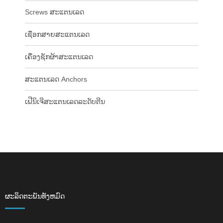
Screws ສະແຕນເລດ
ເຊືອກສາຍສະແຕນເລດ
ເຄື່ອງຊັກຜ້າສະແຕນເລດ
ສະແຕນເລດ Anchors
ເຟີນິເຈີສະແຕນເລດລະດັບຕີນ
ຜະລິດຕະພັນທັງຫມົດ