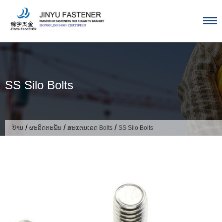
ຂ້າມ
ໄປ
ຫາ
ເນື້ອຫາ
SS Silo Bolts
/
/
/
ບ້ານ
ຜະລິດຕະພັນ
ສະແຕນເລດ Bolts
SS Silo Bolts