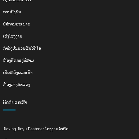
ການຢັ້ງຢືນ
ບໍລິການສະເພາະ
ເບິ່ງໂຮງງານ
ກຳລັງປະມວນຜົນວິດີໂອ
ຫ້ອງທົດລອງທີສາມ
ເປັນຫຍັງພວກເຮົາ
ຫ້ອງວາງສະແດງ
ຕິດ​ຕໍ່​ພວກ​ເຮົາ
Jiaxing Jinyu Fastener ໂຮງງານຈໍາກັດ