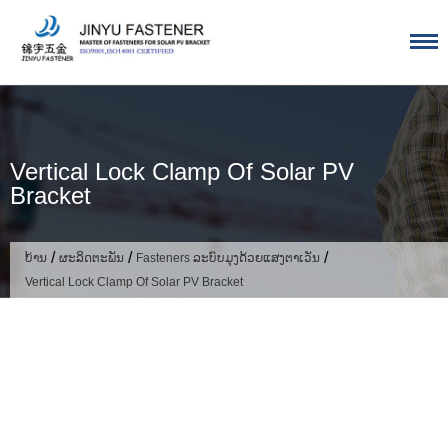
ຂ້າມ
ໄປ
ຫາ
ເນື້ອຫາ
Vertical Lock Clamp Of Solar PV
Bracket
/
/
/
ບ້ານ
ຜະລິດຕະພັນ
Fasteners ລະບົບມຸງດ້ວຍແສງຕາເວັນ
Vertical Lock Clamp Of Solar PV Bracket