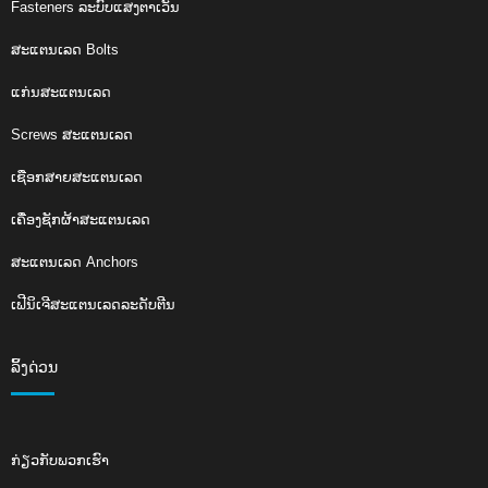
Fasteners ລະບົບແສງຕາເວັນ
ສະແຕນເລດ Bolts
ແກ່ນສະແຕນເລດ
Screws ສະແຕນເລດ
ເຊືອກສາຍສະແຕນເລດ
ເຄື່ອງຊັກຜ້າສະແຕນເລດ
ສະແຕນເລດ Anchors
ເຟີນິເຈີສະແຕນເລດລະດັບຕີນ
ລິ້ງດ່ວນ
ກ່ຽວ​ກັບ​ພວກ​ເຮົາ