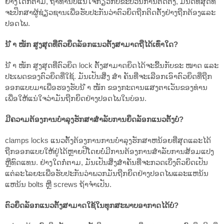
ຢ່າງໃດກໍຕາມ, ຖ້າທ່ານບໍ່ແນ່ໃຈກ່ຽວກັບຂະບວນການຕິດຕັ້ງ, ມັນດີທີ່ສຸດທີ່
ຈະປຶກສາຜູ້ຊ່ຽວຊານເພື່ອຮັບປະກັນວ່າຕົວຍຶດຖືກຕິດຕັ້ງຢ່າງຖືກຕ້ອງແລະ
ປອດໄພ.
ນ້ ຳ ໜັກ ສູງສຸດທີ່ຕົວຍຶດລັອກແນວຕັ້ງສາມາດຖືໄດ້ເທົ່າໃດ?
ນ້ ຳ ໜັກ ສູງສຸດທີ່ຕົວຍຶດ lock ຕັ້ງສາມາດຍຶດໄດ້ຈະຂື້ນກັບຂະ ໜາດ ແລະ
ປະເພດຂອງຕົວຍຶດທີ່ໃຊ້. ມັນເປັນສິ່ງ ສຳ ຄັນທີ່ຈະເລືອກເອົາຕົວຍຶດທີ່ຖືກ
ອອກແບບມາເພື່ອຮອງຮັບນ້ ຳ ໜັກ ຂອງກະດານແສງຕາເວັນຂອງທ່ານ
ເພື່ອໃຫ້ແນ່ໃຈວ່າມັນຖືກຍຶດຢ່າງປອດໄພໃນບ່ອນ.
ມີຄວາມຕ້ອງການບໍາລຸງຮັກສາສໍາລັບການຍຶດລັອກແນວຕັ້ງບໍ?
clamps locks ແນວຕັ້ງຕ້ອງການການບໍາລຸງຮັກສາຫນ້ອຍທີ່ສຸດແລະໄດ້
ຖືກອອກແບບໃຫ້ຢູ່ໄດ້ຫຼາຍປີໂດຍບໍ່ມີການຕ້ອງການສໍາລັບການສ້ອມແປງ
ຫຼືທົດແທນ. ຢ່າງໃດກໍ່ຕາມ, ມັນເປັນສິ່ງສໍາຄັນທີ່ຈະກວດເບິ່ງຕົວຍຶດເປັນ
ແຕ່ລະໄລຍະເພື່ອຮັບປະກັນວ່າພວກມັນຖືກຍຶດຢ່າງປອດໄພແລະແຫນ້ນ
ແຫນ້ນ bolts ຫຼື screws ຖ້າຈໍາເປັນ.
ຕົວຍຶດລັອກແນວຕັ້ງສາມາດໃຊ້ໃນທຸກສະພາບອາກາດໄດ້ບໍ?