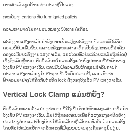
ການສໍາເລັດຮູບດ້ານ: ທໍາມະດາຫຼືປັບແຕ່ງ
ການບັນຈຸ: cartons ກັບ furmigated pallets
ຄວາມສາມາດໃນການສະຫນອງ: 50tons ຕໍ່ເດືອນ
ພະລັງງານແສງຕາເວັນກໍາລັງກາຍເປັນແຫຼ່ງພະລັງງານທົດແທນທີ່ໄດ້ຮັບ
ຄວາມນິຍົມເພີ່ມຂຶ້ນ. ແຜງພະລັງງານແສງອາທິດເປັນອົງປະກອບທີ່ສໍາຄັນ
ຂອງລະບົບພະລັງງານແສງຕາເວັນ, ແລະໂດຍທົ່ວໄປແລ້ວພວກມັນຖືກຕິດຢູ່
ເທິງວົງເລັບຫຼືກອບ. ຕົວຍຶດລັອກໃນແນວຕັ້ງແມ່ນອົງປະກອບທີ່ສໍາຄັນຂອງ
ວົງເລັບ PV ແສງຕາເວັນ, ແລະມັນມີຄວາມຮັບຜິດຊອບສໍາລັບການຖື
ກະດານແສງຕາເວັນຢູ່ໃນສະຖານທີ່. ໃນບົດຄວາມນີ້, ພວກເຮົາຈະ
ພິຈາລະນາຢ່າງໃກ້ຊິດກັບຕົວຍຶດ lock ຕັ້ງຂອງວົງເລັບ PV ແສງຕາເວັນ.
Vertical Lock Clamp ແມ່ນຫຍັງ?
ຕົວຍຶດລັອກແນວຕັ້ງແມ່ນອຸປະກອນທີ່ໃຊ້ເພື່ອຮັບປະກັນແຜງແສງອາທິດກັບ
ວົງເລັບ PV ແສງຕາເວັນ. ມັນໄດ້ຖືກອອກແບບເພື່ອຖືແຜງແສງອາທິດຢ່າງ
ປອດໄພຢູ່ບ່ອນແລະປ້ອງກັນບໍ່ໃຫ້ມັນເລື່ອນຫຼືເລື່ອນ. ຕົວຍຶດລັອກແນວຕັ້ງ
ໂດຍທົ່ວໄປແມ່ນເຮັດຈາກວັດສະດຸທີ່ມີຄຸນນະພາບສູງເຊັ່ນອາລູມິນຽມ,