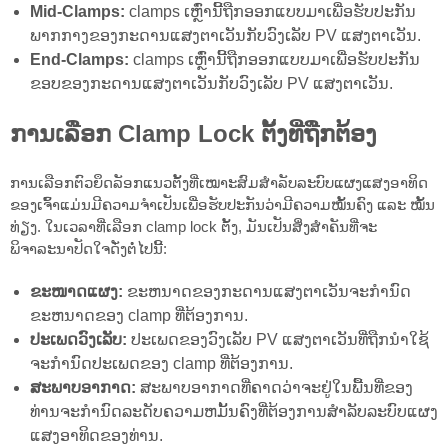
Mid-Clamps:
clamps ເຫຼົ່ານີ້ຖືກອອກແບບມາເພື່ອຮັບປະກັນ
ພາກກາງຂອງກະດານແສງຕາເວັນກັບວົງເລັບ PV ແສງຕາເວັນ.
End-Clamps:
clamps ເຫຼົ່ານີ້ຖືກອອກແບບມາເພື່ອຮັບປະກັນ
ຂອບຂອງກະດານແສງຕາເວັນກັບວົງເລັບ PV ແສງຕາເວັນ.
ການເລືອກ Clamp Lock ຕັ້ງທີ່ຖືກຕ້ອງ
ການເລືອກຕົວຍຶດລັອກແນວຕັ້ງທີ່ເໝາະສົມສຳລັບລະບົບແຜງແສງອາທິດ
ຂອງເຈົ້າແມ່ນມີຄວາມຈຳເປັນເພື່ອຮັບປະກັນວ່າມີຄວາມໝັ້ນຄົງ ແລະ ໝັ້ນ
ທ່ຽງ. ໃນເວລາທີ່ເລືອກ clamp lock ຕັ້ງ, ມັນເປັນສິ່ງສໍາຄັນທີ່ຈະ
ພິຈາລະນາປັດໃຈດັ່ງຕໍ່ໄປນີ້:
ຂະໜາດແຜງ:
ຂະຫນາດຂອງກະດານແສງຕາເວັນຈະກໍານົດ
ຂະຫນາດຂອງ clamp ທີ່ຕ້ອງການ.
ປະເພດວົງເລັບ:
ປະເພດຂອງວົງເລັບ PV ແສງຕາເວັນທີ່ຖືກນໍາໃຊ້
ຈະກໍານົດປະເພດຂອງ clamp ທີ່ຕ້ອງການ.
ສະ​ພາບ​ອາ​ກາດ:
ສະພາບອາກາດທີ່ຄາດວ່າຈະຢູ່ໃນພື້ນທີ່ຂອງ
ທ່ານຈະກໍານົດລະດັບຄວາມຫມັ້ນຄົງທີ່ຕ້ອງການສໍາລັບລະບົບແຜງ
ແສງອາທິດຂອງທ່ານ.