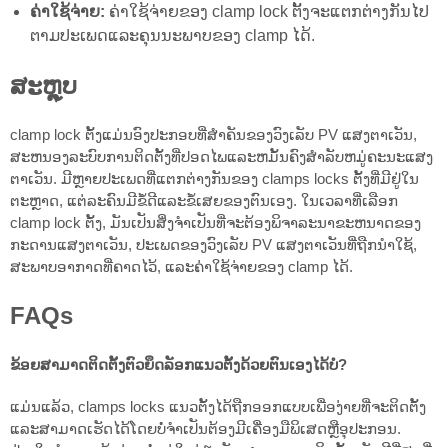
ຄ່າໃຊ້ຈ່າຍ:
ຄ່າໃຊ້ຈ່າຍຂອງ clamp lock ຕັ້ງຈະແຕກຕ່າງກັນໄປ
ຕາມປະເພດແລະຄຸນນະພາບຂອງ clamp ໄດ້.
ສະຫຼຸບ
clamp lock ຕັ້ງແມ່ນອົງປະກອບທີ່ສໍາຄັນຂອງວົງເລັບ PV ແສງຕາເວັນ,
ສະຫນອງລະບົບການຕິດຕັ້ງທີ່ປອດໄພແລະຫມັ້ນຄົງສໍາລັບຫມູ່ຄະນະແສງ
ຕາເວັນ. ມີຫຼາຍປະເພດທີ່ແຕກຕ່າງກັນຂອງ clamps locks ຕັ້ງທີ່ມີຢູ່ໃນ
ຕະຫຼາດ, ແຕ່ລະຄົນມີຂໍ້ດີແລະຂໍ້ເສຍຂອງຕົນເອງ. ໃນເວລາທີ່ເລືອກ
clamp lock ຕັ້ງ, ມັນເປັນສິ່ງຈໍາເປັນທີ່ຈະຕ້ອງພິຈາລະນາຂະຫນາດຂອງ
ກະດານແສງຕາເວັນ, ປະເພດຂອງວົງເລັບ PV ແສງຕາເວັນທີ່ຖືກນໍາໃຊ້,
ສະພາບອາກາດທີ່ຄາດໄວ້, ແລະຄ່າໃຊ້ຈ່າຍຂອງ clamp ໄດ້.
FAQs
ຂ້ອຍສາມາດຕິດຕັ້ງຕົວຍຶດລັອກແນວຕັ້ງດ້ວຍຕົນເອງໄດ້ບໍ?
ແມ່ນແລ້ວ, clamps locks ແນວຕັ້ງໄດ້ຖືກອອກແບບເພື່ອງ່າຍທີ່ຈະຕິດຕັ້ງ
ແລະສາມາດເຮັດໄດ້ໂດຍບໍ່ຈໍາເປັນຕ້ອງມີເຄື່ອງມືພິເສດຫຼືອຸປະກອນ.