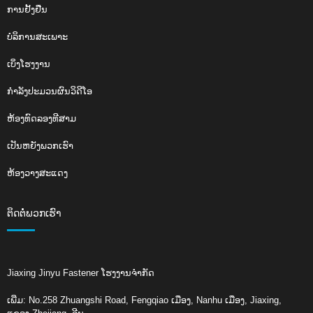
ການຢັ້ງຢືນ
ບໍລິການສະເພາະ
ເບິ່ງໂຮງງານ
ກຳລັງປະມວນຜົນວິດີໂອ
ຫ້ອງທົດລອງທີສາມ
ເປັນຫຍັງພວກເຮົາ
ຫ້ອງວາງສະແດງ
ຕິດ​ຕໍ່​ພວກ​ເຮົາ
Jiaxing Jinyu Fastener ໂຮງງານຈໍາກັດ
ເພີ່ມ: No.258 Zhuangshi Road, Fengqiao ເມືອງ, Nanhu ເມືອງ, Jiaxing,