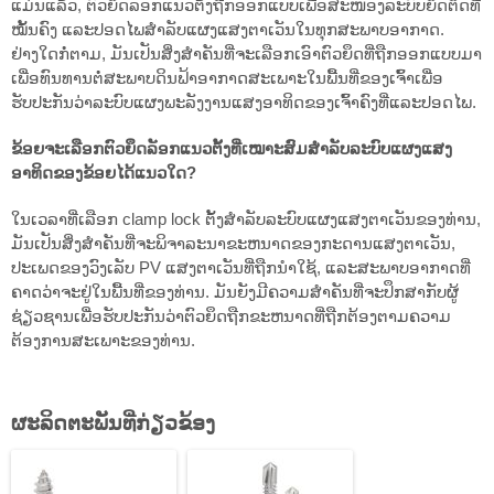
ແມ່ນແລ້ວ, ຕົວຍຶດລັອກແນວຕັ້ງຖືກອອກແບບເພື່ອສະໜອງລະບົບຍຶດຕິດທີ່
ໝັ້ນຄົງ ແລະປອດໄພສຳລັບແຜງແສງຕາເວັນໃນທຸກສະພາບອາກາດ.
ຢ່າງໃດກໍ່ຕາມ, ມັນເປັນສິ່ງສໍາຄັນທີ່ຈະເລືອກເອົາຕົວຍຶດທີ່ຖືກອອກແບບມາ
ເພື່ອທົນທານຕໍ່ສະພາບດິນຟ້າອາກາດສະເພາະໃນພື້ນທີ່ຂອງເຈົ້າເພື່ອ
ຮັບປະກັນວ່າລະບົບແຜງພະລັງງານແສງອາທິດຂອງເຈົ້າຄົງທີ່ແລະປອດໄພ.
ຂ້ອຍຈະເລືອກຕົວຍຶດລັອກແນວຕັ້ງທີ່ເໝາະສົມສຳລັບລະບົບແຜງແສງ
ອາທິດຂອງຂ້ອຍໄດ້ແນວໃດ?
ໃນເວລາທີ່ເລືອກ clamp lock ຕັ້ງສໍາລັບລະບົບແຜງແສງຕາເວັນຂອງທ່ານ,
ມັນເປັນສິ່ງສໍາຄັນທີ່ຈະພິຈາລະນາຂະຫນາດຂອງກະດານແສງຕາເວັນ,
ປະເພດຂອງວົງເລັບ PV ແສງຕາເວັນທີ່ຖືກນໍາໃຊ້, ແລະສະພາບອາກາດທີ່
ຄາດວ່າຈະຢູ່ໃນພື້ນທີ່ຂອງທ່ານ. ມັນຍັງມີຄວາມສໍາຄັນທີ່ຈະປຶກສາກັບຜູ້
ຊ່ຽວຊານເພື່ອຮັບປະກັນວ່າຕົວຍຶດຖືກຂະຫນາດທີ່ຖືກຕ້ອງຕາມຄວາມ
ຕ້ອງການສະເພາະຂອງທ່ານ.
ຜະ​ລິດ​ຕະ​ພັນ​ທີ່​ກ່ຽວ​ຂ້ອງ