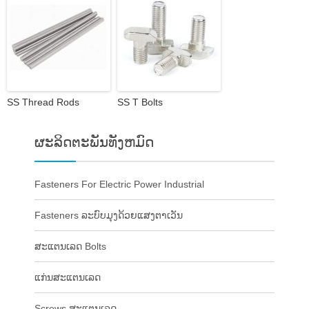
SS Thread Rods
SS T Bolts
ຜະລິດຕະພັນທັງຫມົດ
Fasteners For Electric Power Industrial
Fasteners ລະບົບມຸງດ້ວຍແສງຕາເວັນ
ສະແຕນເລດ Bolts
ແກ່ນສະແຕນເລດ
Screws ສະແຕນເລດ