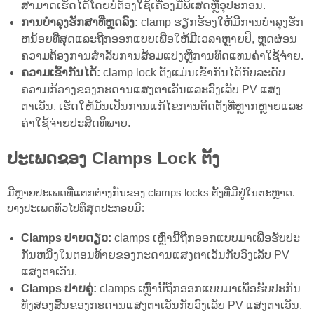
ສາມາດເຮັດໄດ້ໂດຍບໍ່ຕ້ອງໃຊ້ເຄື່ອງມືພິເສດຫຼືອຸປະກອນ.
ການບຳລຸງຮັກສາທີ່ຫຼຸດລົງ:
clamp ຮຽກຮ້ອງໃຫ້ມີການບໍາລຸງຮັກ
ຫນ້ອຍທີ່ສຸດແລະຖືກອອກແບບເພື່ອໃຫ້ມີເວລາຫຼາຍປີ, ຫຼຸດຜ່ອນ
ຄວາມຕ້ອງການສໍາລັບການສ້ອມແປງຫຼືການທົດແທນຄ່າໃຊ້ຈ່າຍ.
ຄວາມເຂົ້າກັນໄດ້:
clamp lock ຕັ້ງແມ່ນເຂົ້າກັນໄດ້ກັບລະດັບ
ຄວາມກ້ວາງຂອງກະດານແສງຕາເວັນແລະວົງເລັບ PV ແສງ
ຕາເວັນ, ເຮັດໃຫ້ມັນເປັນການແກ້ໄຂການຕິດຕັ້ງທີ່ຫຼາກຫຼາຍແລະ
ຄ່າໃຊ້ຈ່າຍປະສິດທິພາບ.
ປະເພດຂອງ Clamps Lock ຕັ້ງ
ມີຫຼາຍປະເພດທີ່ແຕກຕ່າງກັນຂອງ clamps locks ຕັ້ງທີ່ມີຢູ່ໃນຕະຫຼາດ.
ບາງປະເພດທົ່ວໄປທີ່ສຸດປະກອບມີ:
Clamps ປາຍດຽວ:
clamps ເຫຼົ່ານີ້ຖືກອອກແບບມາເພື່ອຮັບປະ
ກັນຫນຶ່ງໃນຕອນທ້າຍຂອງກະດານແສງຕາເວັນກັບວົງເລັບ PV
ແສງຕາເວັນ.
Clamps ປາຍຄູ່:
clamps ເຫຼົ່ານີ້ຖືກອອກແບບມາເພື່ອຮັບປະກັນ
ທັງສອງສົ້ນຂອງກະດານແສງຕາເວັນກັບວົງເລັບ PV ແສງຕາເວັນ.