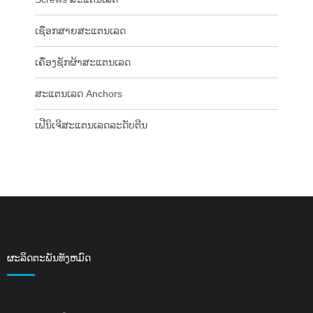
ເຊືອກສາຍສະແຕນເລດ
ເຄື່ອງຊັກຜ້າສະແຕນເລດ
ສະແຕນເລດ Anchors
ເຟີນິເຈີສະແຕນເລດລະດັບຕີນ
ຜະລິດຕະພັນທັງຫມົດ