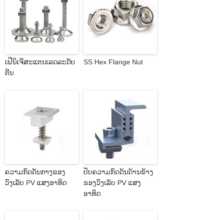
ເຟີນິເຈີສະແຕນເລດລະດັບ
SS Hex Flange Nut
ຕີນ
ຄວາມກົດດັນກາງຂອງ
ປັບຄວາມກົດດັນດ້ານຂ້າງ
ວົງເລັບ PV ແສງອາທິດ
ຂອງວົງເລັບ PV ແສງ
ອາທິດ