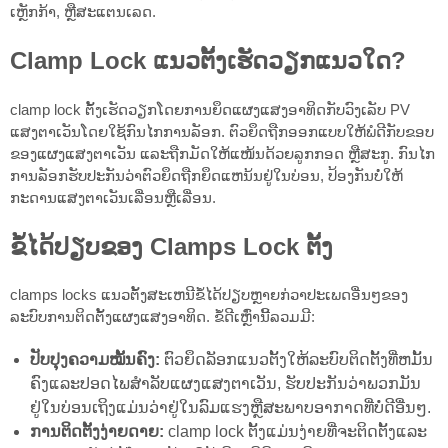
ເຫຼັກກ້າ, ຫຼືສະແຕນເລດ.
Clamp Lock ແນວຕັ້ງເຮັດວຽກແນວໃດ?
clamp lock ຕັ້ງເຮັດວຽກໂດຍການຍຶດແຜງແສງອາທິດກັບວົງເລັບ PV
ແສງຕາເວັນໂດຍໃຊ້ກົນໄກການລັອກ. ຕົວຍຶດຖືກອອກແບບໃຫ້ພໍດີກັບຂອບ
ຂອງແຜງແສງຕາເວັນ ແລະຖືກມັດໃຫ້ແໜ້ນດ້ວຍລູກກອດ ຫຼືສະກູ. ກົນໄກ
ການລັອກຮັບປະກັນວ່າຕົວຍຶດຖືກຍຶດແຫນ້ນຢູ່ໃນບ່ອນ, ປ້ອງກັນບໍ່ໃຫ້
ກະດານແສງຕາເວັນເລື່ອນຫຼືເລື່ອນ.
ຂໍ້ໄດ້ປຽບຂອງ Clamps Lock ຕັ້ງ
clamps locks ແນວຕັ້ງສະເຫນີຂໍ້ໄດ້ປຽບຫຼາຍກ່ວາປະເພດອື່ນໆຂອງ
ລະບົບການຕິດຕັ້ງແຜງແສງອາທິດ. ຂໍ້ດີເຫຼົ່ານີ້ລວມມີ:
ປັບປຸງຄວາມໝັ້ນຄົງ:
ຕົວຍຶດລັອກແນວຕັ້ງໃຫ້ລະບົບຕິດຕັ້ງທີ່ຫມັ້ນ
ຄົງແລະປອດໄພສໍາລັບແຜງແສງຕາເວັນ, ຮັບປະກັນວ່າພວກມັນ
ຢູ່ໃນບ່ອນເຖິງແມ່ນວ່າຢູ່ໃນລົມແຮງຫຼືສະພາບອາກາດທີ່ບໍ່ດີອື່ນໆ.
ການ​ຕິດ​ຕັ້ງ​ງ່າຍ​ດາຍ​:
clamp lock ຕັ້ງແມ່ນງ່າຍທີ່ຈະຕິດຕັ້ງແລະ